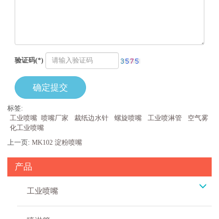
验证码(*)
确定提交
标签:
工业喷嘴
喷嘴厂家
裁纸边水针
螺旋喷嘴
工业喷淋管
空气雾
化工业喷嘴
上一页:
MK102 淀粉喷嘴
产品
工业喷嘴